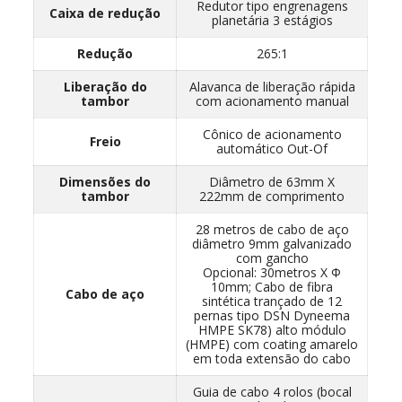
Redutor tipo engrenagens
Caixa de redução
planetária 3 estágios
Redução
265:1
Liberação do
Alavanca de liberação rápida
tambor
com acionamento manual
Cônico de acionamento
Freio
automático Out-Of
Dimensões do
Diâmetro de 63mm X
tambor
222mm de comprimento
28 metros de cabo de aço
diâmetro 9mm galvanizado
com gancho
Opcional: 30metros X Φ
10mm; Cabo de fibra
Cabo de aço
sintética trançado de 12
pernas tipo DSN Dyneema
HMPE SK78) alto módulo
(HMPE) com coating amarelo
em toda extensão do cabo
Guia de cabo 4 rolos (bocal