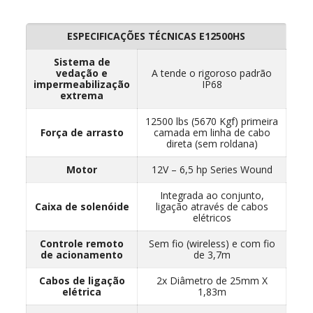
ESPECIFICAÇÕES TÉCNICAS E12500HS
Sistema de
vedação e
A tende o rigoroso padrão
impermeabilização
IP68
extrema
12500 lbs (5670 Kgf) primeira
Força de arrasto
camada em linha de cabo
direta (sem roldana)
Motor
12V – 6,5 hp Series Wound
Integrada ao conjunto,
Caixa de solenóide
ligação através de cabos
elétricos
Controle remoto
Sem fio (wireless) e com fio
de acionamento
de 3,7m
Cabos de ligação
2x Diâmetro de 25mm X
elétrica
1,83m