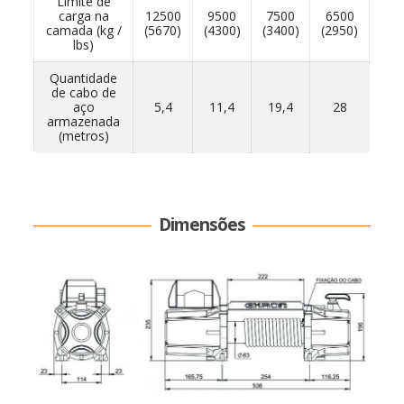
Limite de
carga na
12500
9500
7500
6500
camada (kg /
(5670)
(4300)
(3400)
(2950)
lbs)
Quantidade
de cabo de
aço
5,4
11,4
19,4
28
armazenada
(metros)
Dimensões